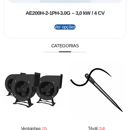
AE200H-2-1PH-3.0G – 3,0 kW / 4 CV
Ver opções
CATEGORIAS
Ventoinhas
Têxtil
(2)
(14)