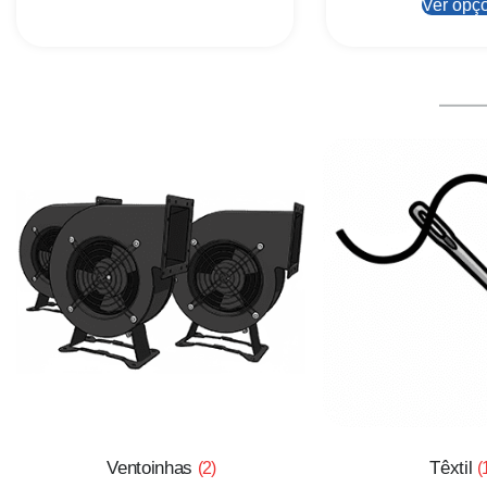
Ver opç
Ventoinhas
Têxtil
(2)
(