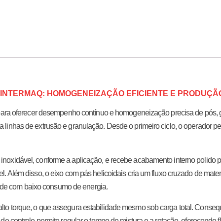
 INTERMAQ: HOMOGENEIZAÇÃO EFICIENTE E PRODUÇÃ
ial para oferecer desempenho contínuo e homogeneização precisa de pós
a linhas de extrusão e granulação. Desde o primeiro ciclo, o operador pe
inoxidável, conforme a aplicação, e recebe acabamento interno polido pa
vel. Além disso, o eixo com pás helicoidais cria um fluxo cruzado de mat
ade com baixo consumo de energia.
alto torque, o que assegura estabilidade mesmo sob carga total. Cons
 de controle permite regular o tempo de mistura e a rotação, oferecendo f