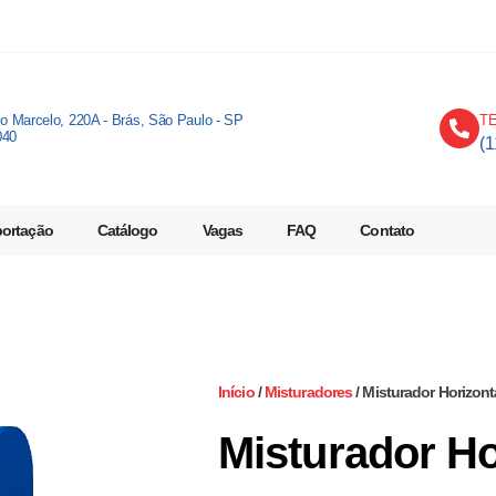
io Marcelo, 220A - Brás, São Paulo - SP
T
040
(
portação
Catálogo
Vagas
FAQ
Contato
Início
/
Misturadores
/ Misturador Horizont
Misturador Ho