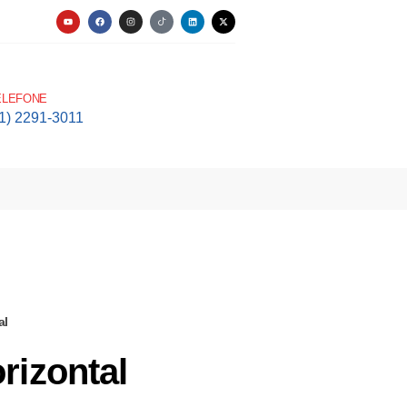
ELEFONE
11) 2291-3011
al
rizontal