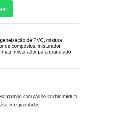
App
geneização de PVC
,
mistura
or de compostos
,
misturador
ermaq
,
misturador para granulado
 desempenho, com pás helicoidais, mistura
lásticos e granulados.