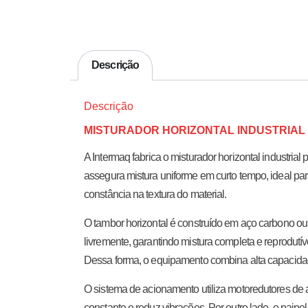
Descrição
Descrição
MISTURADOR HORIZONTAL INDUSTRIAL
A Intermaq fabrica o misturador horizontal industr
assegura mistura uniforme em curto tempo, ideal par
constância na textura do material.
O tambor horizontal é construído em aço carbono ou 
livremente, garantindo mistura completa e reprodutí
Dessa forma, o equipamento combina alta capacid
O sistema de acionamento utiliza motoredutores de 
constante e reduz vibrações. Por outro lado, o painel