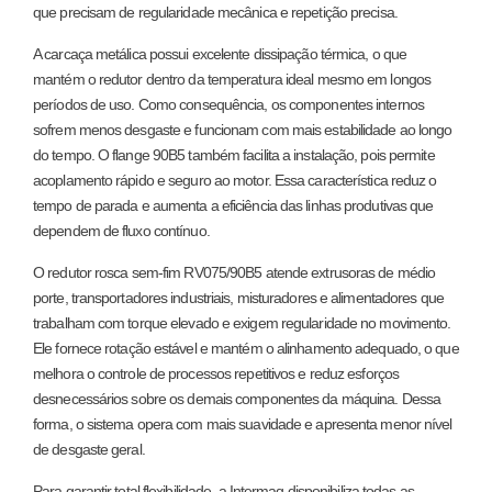
que precisam de regularidade mecânica e repetição precisa.
A carcaça metálica possui excelente dissipação térmica, o que
mantém o redutor dentro da temperatura ideal mesmo em longos
períodos de uso. Como consequência, os componentes internos
sofrem menos desgaste e funcionam com mais estabilidade ao longo
do tempo. O flange 90B5 também facilita a instalação, pois permite
acoplamento rápido e seguro ao motor. Essa característica reduz o
tempo de parada e aumenta a eficiência das linhas produtivas que
dependem de fluxo contínuo.
O redutor rosca sem-fim RV075/90B5 atende extrusoras de médio
porte, transportadores industriais, misturadores e alimentadores que
trabalham com torque elevado e exigem regularidade no movimento.
Ele fornece rotação estável e mantém o alinhamento adequado, o que
melhora o controle de processos repetitivos e reduz esforços
desnecessários sobre os demais componentes da máquina. Dessa
forma, o sistema opera com mais suavidade e apresenta menor nível
de desgaste geral.
Para garantir total flexibilidade, a Intermaq disponibiliza todas as