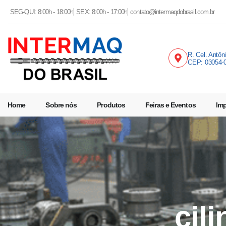
SEG-QUI: 8:00h - 18:00h
SEX: 8:00h - 17:00h
contato@intermaqdobrasil.com.br
R. Cel. Antôn
CEP: 03054-
Home
Sobre nós
Produtos
Feiras e Eventos
Im
cil