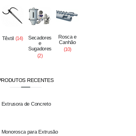
Rosca e
Secadores
Têxtil
(14)
Canhão
e
Sugadores
(10)
(2)
PRODUTOS RECENTES
Extrusora de Concreto
Monorosca para Extrusão