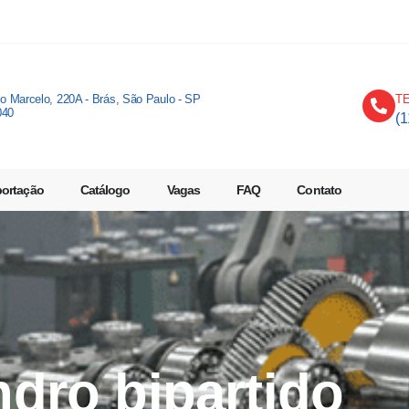
io Marcelo, 220A - Brás, São Paulo - SP
T
040
(
portação
Catálogo
Vagas
FAQ
Contato
indro bipartido