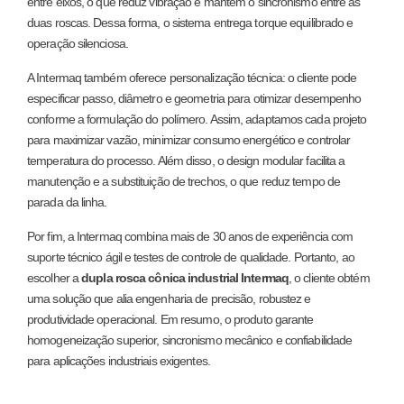
entre eixos, o que reduz vibração e mantém o sincronismo entre as
duas roscas. Dessa forma, o sistema entrega torque equilibrado e
operação silenciosa.
A Intermaq também oferece personalização técnica: o cliente pode
especificar passo, diâmetro e geometria para otimizar desempenho
conforme a formulação do polímero. Assim, adaptamos cada projeto
para maximizar vazão, minimizar consumo energético e controlar
temperatura do processo. Além disso, o design modular facilita a
manutenção e a substituição de trechos, o que reduz tempo de
parada da linha.
Por fim, a Intermaq combina mais de 30 anos de experiência com
suporte técnico ágil e testes de controle de qualidade. Portanto, ao
escolher a
dupla rosca cônica industrial Intermaq
, o cliente obtém
uma solução que alia engenharia de precisão, robustez e
produtividade operacional. Em resumo, o produto garante
homogeneização superior, sincronismo mecânico e confiabilidade
para aplicações industriais exigentes.