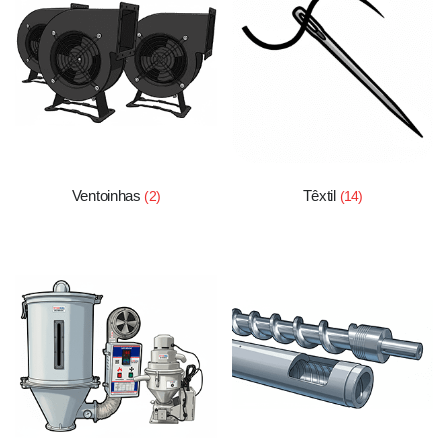
Ventoinhas
Têxtil
(2)
(14)