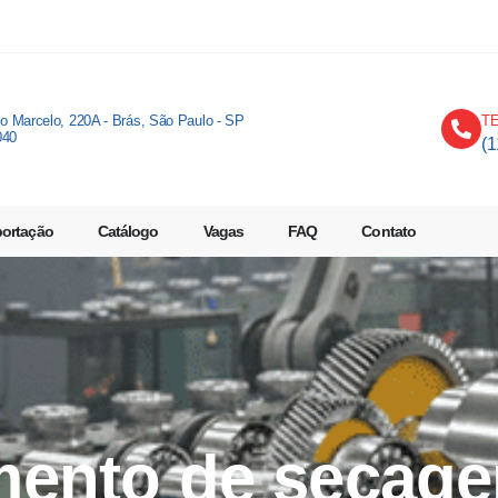
io Marcelo, 220A - Brás, São Paulo - SP
T
040
(
portação
Catálogo
Vagas
FAQ
Contato
mento de secag