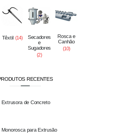
Rosca e
Secadores
Têxtil
(14)
Canhão
e
Sugadores
(10)
(2)
PRODUTOS RECENTES
Extrusora de Concreto
Monorosca para Extrusão