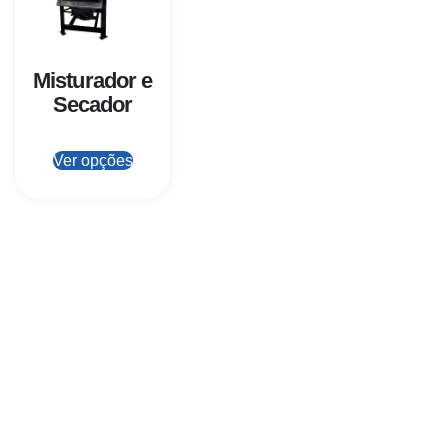
Misturador e
Secador
Ver opções