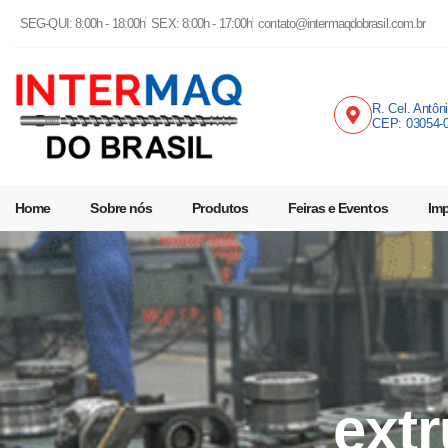
SEG-QUI: 8:00h - 18:00h
SEX: 8:00h - 17:00h
contato@intermaqdobrasil.com.br
R. Cel. Antôn
CEP: 03054-
Home
Sobre nós
Produtos
Feiras e Eventos
Im
ext