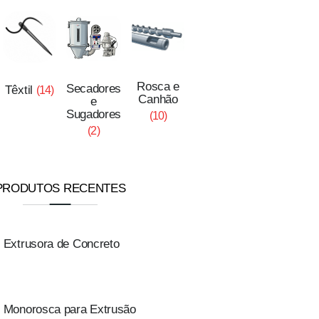
Rosca e
Secadores
Têxtil
(14)
Canhão
e
Sugadores
(10)
(2)
PRODUTOS RECENTES
Extrusora de Concreto
Monorosca para Extrusão