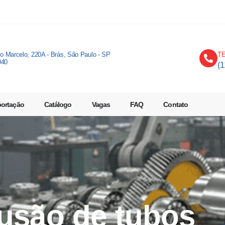
io Marcelo, 220A - Brás, São Paulo - SP
T
040
(
portação
Catálogo
Vagas
FAQ
Contato
rusão de tubos