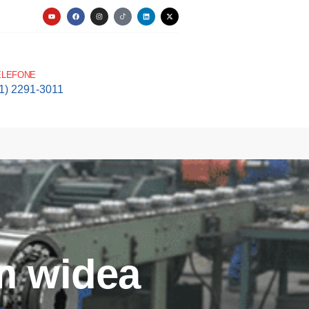
ELEFONE
11) 2291-3011
m widea