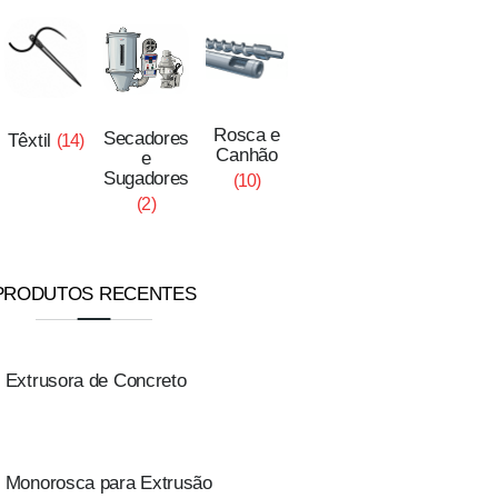
Rosca e
Secadores
Têxtil
(14)
Canhão
e
Sugadores
(10)
(2)
PRODUTOS RECENTES
Extrusora de Concreto
Monorosca para Extrusão