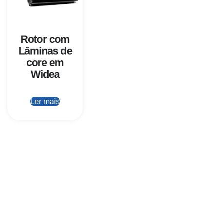
Rotor com
Lâminas de
core em
Widea
Ler mais