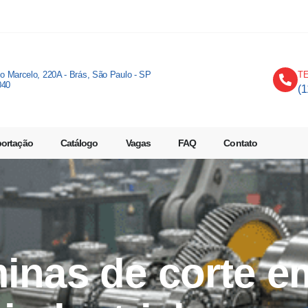
io Marcelo, 220A - Brás, São Paulo - SP
T
040
(
portação
Catálogo
Vagas
FAQ
Contato
minas de corte e