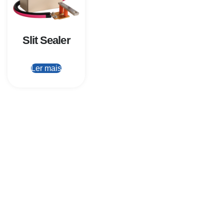
Slit Sealer
Ler mais