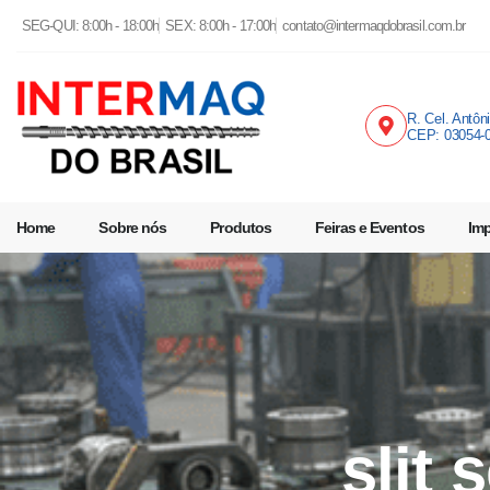
SEG-QUI: 8:00h - 18:00h
SEX: 8:00h - 17:00h
contato@intermaqdobrasil.com.br
R. Cel. Antôn
CEP: 03054-
Home
Sobre nós
Produtos
Feiras e Eventos
Im
slit 