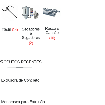
Rosca e
Secadores
Têxtil
(14)
Canhão
e
Sugadores
(10)
(2)
PRODUTOS RECENTES
Extrusora de Concreto
Monorosca para Extrusão