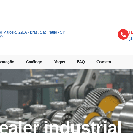
io Marcelo, 220A - Brás, São Paulo - SP
T
040
(
portação
Catálogo
Vagas
FAQ
Contato
sealer industrial