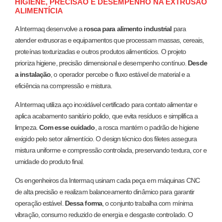
HIGIENE, PRECISÃO E DESEMPENHO NA EXTRUSÃO
ALIMENTÍCIA
A Intermaq desenvolve a
rosca para alimento industrial
para
atender extrusoras e equipamentos que processam massas, cereais,
proteínas texturizadas e outros produtos alimentícios. O projeto
prioriza higiene, precisão dimensional e desempenho contínuo.
Desde
a instalação
, o operador percebe o fluxo estável de material e a
eficiência na compressão e mistura.
A Intermaq utiliza aço inoxidável certificado para contato alimentar e
aplica acabamento sanitário polido, que evita resíduos e simplifica a
limpeza.
Com esse cuidado
, a rosca mantém o padrão de higiene
exigido pelo setor alimentício. O design técnico dos filetes assegura
mistura uniforme e compressão controlada, preservando textura, cor e
umidade do produto final.
Os engenheiros da Intermaq usinam cada peça em máquinas CNC
de alta precisão e realizam balanceamento dinâmico para garantir
operação estável.
Dessa forma
, o conjunto trabalha com mínima
vibração, consumo reduzido de energia e desgaste controlado. O